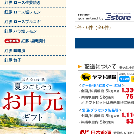
紅豚 ロース生姜焼き
紅豚 ロース塩レモン
紅豚 ロースプルコギ
1件～6件（全6件）
紅豚 バラ塩レモン
紅豚 塩麹漬け
紅豚 味噌漬
紅豚 餃子