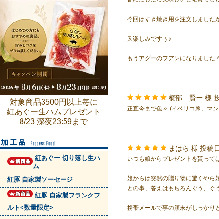
今回はすき焼き用を注文しました
又楽しみですぅ♪
もうアグーのフアンになりました
櫛部 賢一 様
投
対象商品3500円以上毎に
正直今まで色々 (イベリコ豚、マ
紅あぐー生ハムプレゼント
8/23 深夜23:59まで
まはら 様
投稿日
紅あぐー 切り落し生ハ
いつも娘からプレゼントを貰って
ム
娘からは突然の贈り物に驚くやら
紅豚 自家製ソーセージ
との事、答えはもちろんぐう、ぐ
紅豚 自家製フランクフ
ルト<数量限定>
携帯メールで事の顛末がしっかり