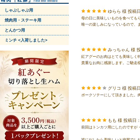
しゃぶしゃぶ用
ゆらら 様
投稿日
母の日に美味しいものを食べても
焼肉用・ステーキ用
唯一の楽しみになっているので、
とんかつ用
ミンチ <入荷しました>
みっちゃん 様
投
紅アグーのお肉はとても美味しく
貴重なお肉に感謝します。ご馳走
グリコ 様
投稿日
ポークソテーにして頂きました。
もも 様
投稿日：
前回はトンカツ用にしたのですが
皆にだしたら美味しいと絶賛でし