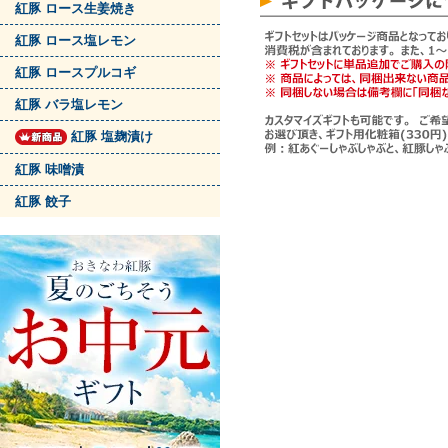
紅豚 ロース生姜焼き
紅豚 ロース塩レモン
紅豚 ロースプルコギ
紅豚 バラ塩レモン
紅豚 塩麹漬け
紅豚 味噌漬
紅豚 餃子