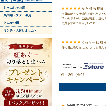
しゃぶしゃぶ用
なみ 様
投稿日：
今日はがっつり焼肉を食べたいと
焼肉用・ステーキ用
頂くのですが、ご飯が進む、進む
とんかつ用
肉質も非常に柔らかいです。
ミンチ <入荷しました>
うっちー 様
投稿
母の日に贈りました。とても喜ん
1件～2件（全2件）