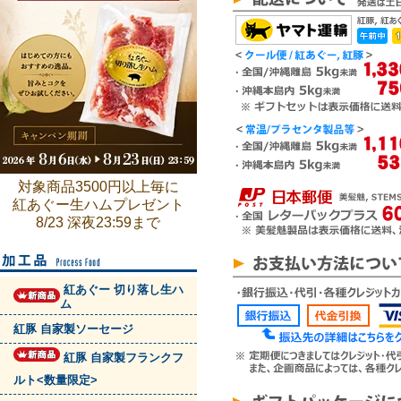
対象商品3500円以上毎に
紅あぐー生ハムプレゼント
8/23 深夜23:59まで
紅あぐー 切り落し生ハ
ム
紅豚 自家製ソーセージ
紅豚 自家製フランクフ
ルト<数量限定>