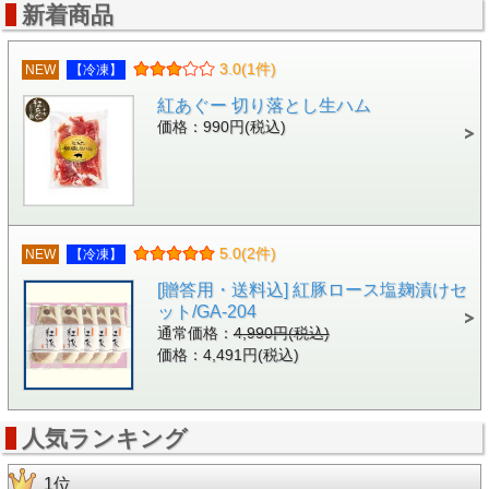
新着商品
3.0(1件)
NEW
【冷凍】
紅あぐー 切り落とし生ハム
価格：990円(税込)
5.0(2件)
NEW
【冷凍】
[贈答用・送料込] 紅豚ロース塩麹漬けセ
ット/GA-204
通常価格：
4,990円(税込)
価格：4,491円(税込)
人気ランキング
1位