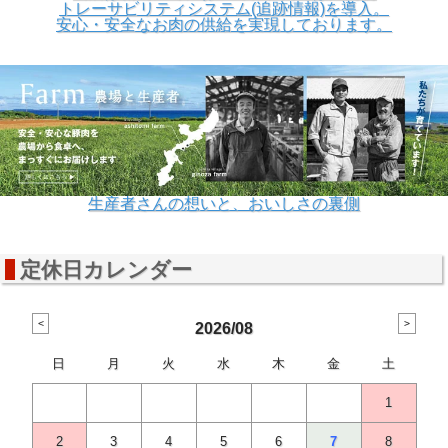
トレーサビリティシステム(追跡情報)を導入。
安心・安全なお肉の供給を実現しております。
生産者さんの想いと、おいしさの裏側
定休日カレンダー
2026/08
日
月
火
水
木
金
土
1
2
3
4
5
6
7
8