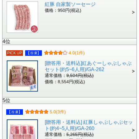
紅豚 自家製ソーセージ
価格：950円(税込)
4位
4.0(1件)
PICK UP
【冷凍】
[贈答用・送料込]紅あぐーしゃぶしゃぶ
セット(約5~6人用)/GA-262
通常価格：
9,504円(税込)
価格：8,554円(税込)
5位
5.0(3件)
【冷凍】
[贈答用・送料込] 紅豚しゃぶしゃぶセッ
ト(約4~5人用)/GA-260
通常価格：
5,265円(税込)