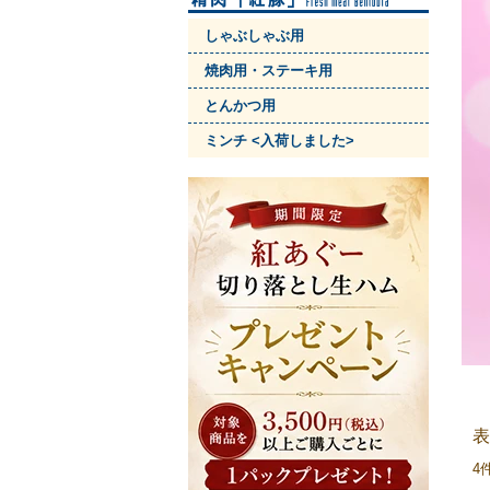
しゃぶしゃぶ用
焼肉用・ステーキ用
とんかつ用
ミンチ <入荷しました>
4