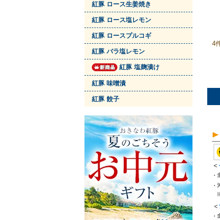
紅豚 ロース生姜焼き
紅豚 ロース塩レモン
紅豚 ロースプルコギ
4
紅豚 バラ塩レモン
紅豚 塩麹漬け
紅豚 味噌漬
紅豚 餃子