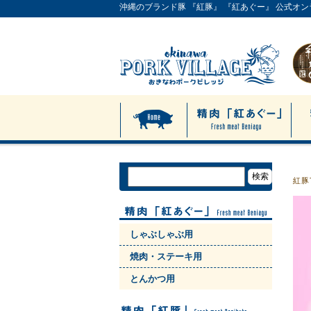
沖縄のブランド豚 『紅豚』 『紅あぐー』 公式オ
紅豚
しゃぶしゃぶ用
焼肉・ステーキ用
とんかつ用