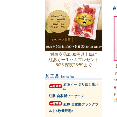
商
対象商品3500円以上毎に
紅あぐー生ハムプレゼント
8/23 深夜23:59まで
紅あぐー 切り落し生ハ
¥
ム
在
紅豚 自家製ソーセージ
紅豚 自家製フランクフ
ルト<数量限定>