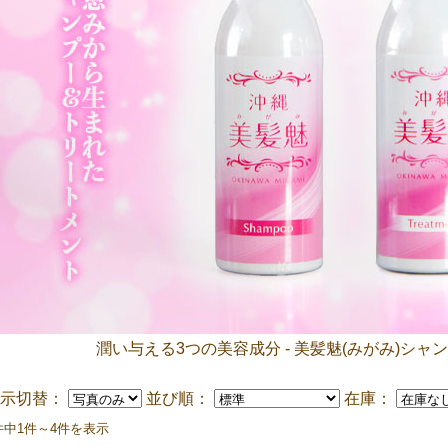
潤い与える3つの美容成分 - 美髪魅(みがみ)シャ
表示切替：
並び順：
在庫：
件中1件～4件を表示