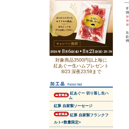
対象商品3500円以上毎に
紅あぐー生ハムプレゼント
8/23 深夜23:59まで
紅あぐー 切り落し生ハ
ム
紅豚 自家製ソーセージ
紅豚 自家製フランクフ
ルト<数量限定>