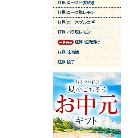
紅豚 ロース生姜焼き
紅豚 ロース塩レモン
紅豚 ロースプルコギ
紅豚 バラ塩レモン
紅豚 塩麹漬け
紅豚 味噌漬
紅豚 餃子