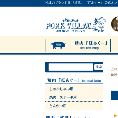
沖縄のブランド豚 『紅豚』 『紅あぐー』 公式オ
ご指
削除
しゃぶしゃぶ用
焼肉・ステーキ用
とんかつ用