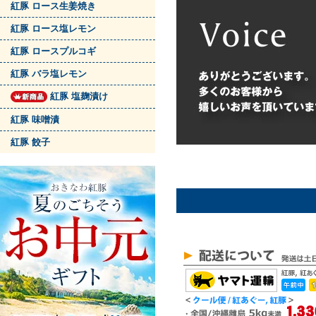
紅豚 ロース生姜焼き
紅豚 ロース塩レモン
紅豚 ロースプルコギ
紅豚 バラ塩レモン
紅豚 塩麹漬け
紅豚 味噌漬
紅豚 餃子