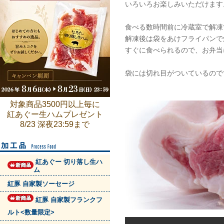
いろいろお楽しみいただけます
食べる数時間前に冷蔵室で解凍
解凍後は袋をあけフライパンで
すぐに食べられるので、お弁当
袋には切れ目がついているので
対象商品3500円以上毎に
紅あぐー生ハムプレゼント
8/23 深夜23:59まで
紅あぐー 切り落し生ハ
ム
紅豚 自家製ソーセージ
紅豚 自家製フランクフ
ルト<数量限定>