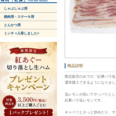
しゃぶしゃぶ用
焼肉用・ステーキ用
とんかつ用
ミンチ <入荷しました>
商品説明
限定販売のみでの「紅豚バラ塩
通常購入できるようになりまし
塩レモンが効いてサッパリとし
紅豚バラ塩レモンです。
キャベツとさっと炒めたり、サ