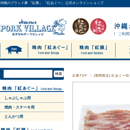
沖縄のブランド豚 『紅豚』 『紅あぐー』 公式オンラインショップ
ご利用
紅豚TOP
[期間限定] 紅あぐ
しゃぶしゃぶ用
焼肉・ステーキ用
とんかつ用