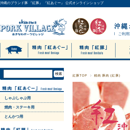
沖縄のブランド豚 『紅豚』 『紅あぐー』 公式オンラインショップ
ご利用
紅豚TOP
精肉 豚肉 (紅豚)
しゃぶしゃぶ用
焼肉・ステーキ用
とんかつ用