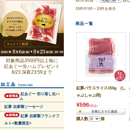
10件中1件～10件を表示
商品一覧
対象商品3500円以上毎に
紅あぐー生ハムプレゼント
8/23 深夜23:59まで
紅豚バラスライス150g (し
紅あぐー 切り落し生ハ
ゃぶしゃぶ用)
ム
¥596
(税込)
紅豚 自家製ソーセージ
紅豚 自家製フランクフ
購入数
個
ルト<数量限定>