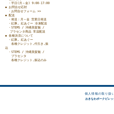
・平日(月～金) 9:00-17:00
◆ お問合せ応対
・お問合せフォーム >>
◆ 配送
・発送：月～金 営業日発送
・紅豚, 紅あぐー 冷凍配送
・STEMS / 沖縄美髪魅 /
プラセンタ商品 常温配送
◆ 各種決済について
・紅豚, 紅あぐー
各種クレジット,代引き,振
込
・STEMS / 沖縄美髪魅 /
プラセンタ
各種クレジット,振込のみ
個人情報の取り扱
おきなわポークビレッジオンラ