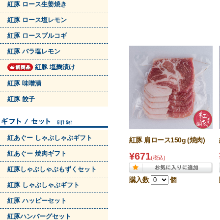
紅豚 ロース生姜焼き
紅豚 ロース塩レモン
紅豚 ロースプルコギ
紅豚 バラ塩レモン
紅豚 塩麹漬け
紅豚 味噌漬
紅豚 餃子
紅あぐー しゃぶしゃぶギフト
紅豚 肩ロース150g (焼肉)
紅あぐー 焼肉ギフト
¥671
(税込)
紅豚しゃぶしゃぶもずくセット
購入数
個
紅豚 しゃぶしゃぶギフト
紅豚 ハッピーセット
紅豚ハンバーグセット