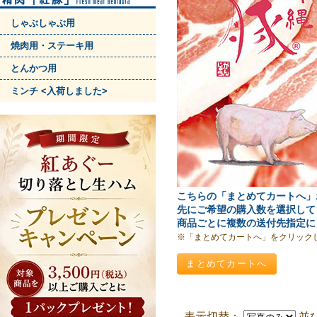
しゃぶしゃぶ用
焼肉用・ステーキ用
とんかつ用
ミンチ <入荷しました>
こちらの「まとめてカートへ」
先にご希望の購入数を選択して
商品ごとに複数の送付先指定に
※「まとめてカートへ」をクリック
表示切替：
並