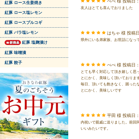
べべ 様
投稿日：
紅豚 ロース生姜焼き
友人はとても喜んでおりました
紅豚 ロース塩レモン
紅豚 ロースプルコギ
紅豚 バラ塩レモン
はちゃ 様
投稿日
県外にいる弟家族、お世話になっ
紅豚 塩麹漬け
紅豚 味噌漬
紅豚 餃子
べべ 様
投稿日：
とても早く対応して頂き嬉しく思
とにかく、美味しく頂いておりま
毎日、頂いても飽きなく、困った
とにかく、美味しいです
平田 様
投稿日：
内祝いで親戚に送りました。前回
いいみたいです。