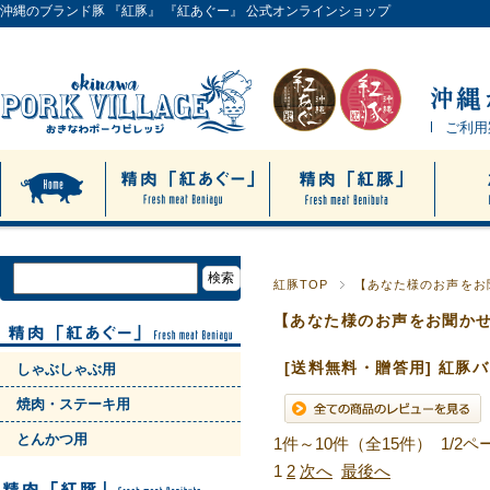
沖縄のブランド豚 『紅豚』 『紅あぐー』 公式オンラインショップ
ご利用
紅豚TOP
【あなた様のお声をお聞
【あなた様のお声をお聞か
[送料無料・贈答用] 紅豚バ
しゃぶしゃぶ用
焼肉・ステーキ用
とんかつ用
1件～10件（全15件） 1/2ペ
1
2
次へ
最後へ