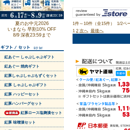
夏のお中元2026
1件～10件（全15件） 1/2ペ
いまなら 早割10% OFF
1
2
次へ
最後へ
8/9 深夜23:59まで
紅あぐー しゃぶしゃぶギフト
紅あぐー 焼肉ギフト
紅豚しゃぶしゃぶもずくセット
紅豚 しゃぶしゃぶギフト
紅豚 ハッピーセット
紅豚ハンバーグセット
紅豚ロース塩麹漬セット
紅豚 味噌漬セット