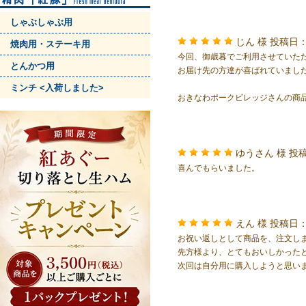
しゃぶしゃぶ用
じん 様
投稿日：
焼肉用・ステーキ用
今回、御歳暮でご利用させていた
とんかつ用
お届け先の方達が喜ばれていまし
ミンチ <入荷しました>
おきなわポークビレッジさんの商
ゆうさん 様
投稿
喜んでもらいました。
えん 様
投稿日：
お祝い返しとして商品を、注文し
先方様より、とてもおいしかった
次回は自分用に購入しようと思い