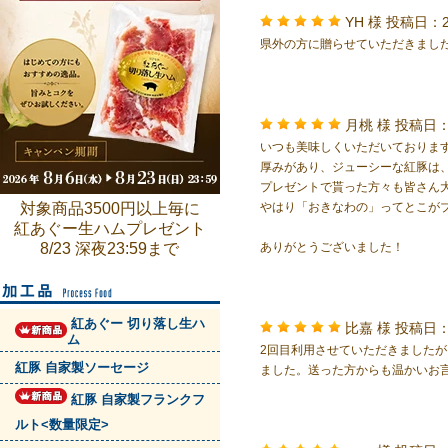
YH 様
投稿日：2
県外の方に贈らせていただきまし
月桃 様
投稿日：
いつも美味しくいただいておりま
厚みがあり、ジューシーな紅豚は
プレゼントで貰った方々も皆さん
対象商品3500円以上毎に
やはり「おきなわの」ってとこが
紅あぐー生ハムプレゼント
8/23 深夜23:59まで
ありがとうございました！
紅あぐー 切り落し生ハ
比嘉 様
投稿日：
ム
2回目利用させていただきました
紅豚 自家製ソーセージ
ました。送った方からも温かいお
紅豚 自家製フランクフ
ルト<数量限定>