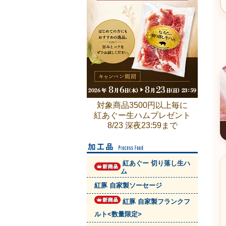
対象商品3500円以上毎に
紅あぐー生ハムプレゼント
8/23 深夜23:59まで
紅あぐー 切り落し生ハ
ム
紅豚 自家製ソーセージ
紅豚 自家製フランクフ
ルト<数量限定>