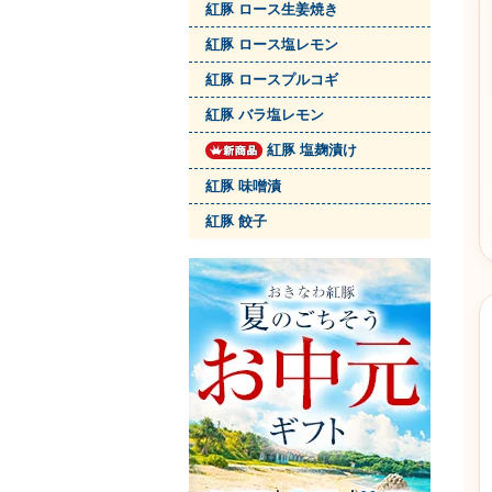
紅豚 ロース生姜焼き
紅豚 ロース塩レモン
紅豚 ロースプルコギ
紅豚 バラ塩レモン
紅豚 塩麹漬け
紅豚 味噌漬
紅豚 餃子