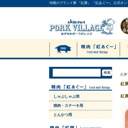
沖縄のブランド豚 『紅豚』 『紅あぐー』 公式オ
紅豚
紅
紅
しゃぶしゃぶ用
焼肉・ステーキ用
とんかつ用