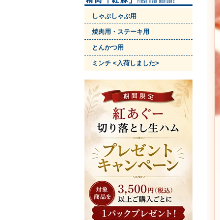
しゃぶしゃぶ用
焼肉用・ステーキ用
とんかつ用
ミンチ <入荷しました>