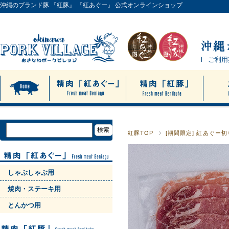
沖縄のブランド豚 『紅豚』 『紅あぐー』 公式オンラインショップ
ご利用
紅豚TOP
[期間限定] 紅あぐ
しゃぶしゃぶ用
焼肉・ステーキ用
とんかつ用