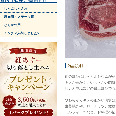
しゃぶしゃぶ用
焼肉用・ステーキ用
とんかつ用
ミンチ <入荷しました>
商品説明
他の部位に比べカルシウムが多
キメが細かく、やわらかい肉質
ヒレと並ぶほどの最上部位で
やわらかくキメの細かい肉質は
生姜焼きや、ロールカツ、煮物
ミルフィーユなど、お料理の幅