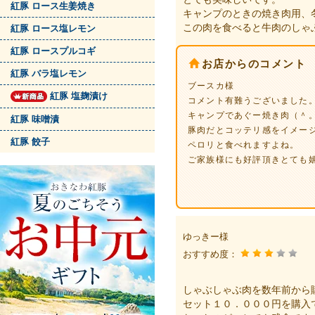
紅豚 ロース生姜焼き
キャンプのときの焼き肉用、
この肉を食べると牛肉のしゃ
紅豚 ロース塩レモン
紅豚 ロースプルコギ
お店からのコメント
紅豚 バラ塩レモン
ブースカ様
紅豚 塩麹漬け
コメント有難うございました
キャンプであぐー焼き肉（＾
紅豚 味噌漬
豚肉だとコッテリ感をイメー
紅豚 餃子
ペロリと食べれますよね。
ご家族様にも好評頂きとても
ゆっきー様
おすすめ度：
しゃぶしゃぶ肉を数年前から
セット１０．０００円を購入