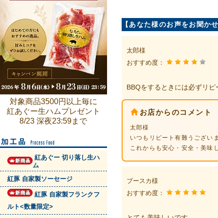
【あなた様のお声をお聞か
太郎様
おすすめ度：
BBQをするときには必ずリ
対象商品3500円以上毎に
紅あぐー生ハムプレゼント
お店からのコメント
8/23 深夜23:59まで
太郎様
いつもリピート有難うござい
これからも安心・安全・美味
紅あぐー 切り落し生ハ
ム
紅豚 自家製ソーセージ
ブースカ様
おすすめ度：
紅豚 自家製フランクフ
ルト<数量限定>
とても美味しいです。