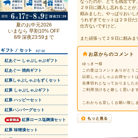
なったのが、とても残念です
２９日に購入し忘れることが
頼みました。やっぱりおいし
うれずぎてセットは２９日だ
夏のお中元2026
仕方ないですけど。
いまなら 早割10% OFF
8/9 深夜23:59まで
また頑張って２９日に頼みま
お店からのコメント
紅あぐー しゃぶしゃぶギフト
ゆっきー様
紅あぐー 焼肉ギフト
この度はコメントありがとう
以前しゃぶしゃぶお得セット
紅豚しゃぶしゃぶもずくセット
在庫切れとなっておりました
ご利用頂けると嬉しく思いま
紅豚 しゃぶしゃぶギフト
紅豚 ハッピーセット
これからも宜しくお願い致し
紅豚ハンバーグセット
紅豚ロース塩麹漬セット
紅豚 味噌漬セット