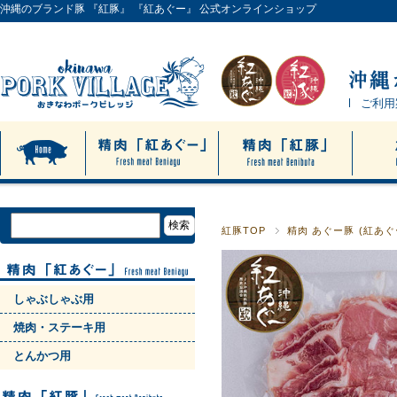
沖縄のブランド豚 『紅豚』 『紅あぐー』 公式オンラインショップ
ご利用
紅豚TOP
精肉 あぐー豚 (紅あぐ
しゃぶしゃぶ用
焼肉・ステーキ用
とんかつ用