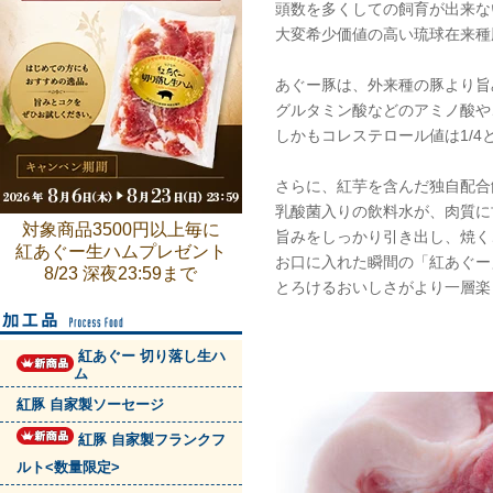
頭数を多くしての飼育が出来な
大変希少価値の高い琉球在来種
あぐー豚は、外来種の豚より旨
グルタミン酸などのアミノ酸や
しかもコレステロール値は1/4
さらに、紅芋を含んだ独自配合
乳酸菌入りの飲料水が、肉質に
対象商品3500円以上毎に
旨みをしっかり引き出し、焼く
紅あぐー生ハムプレゼント
お口に入れた瞬間の「紅あぐー
8/23 深夜23:59まで
とろけるおいしさがより一層楽
紅あぐー 切り落し生ハ
ム
紅豚 自家製ソーセージ
紅豚 自家製フランクフ
ルト<数量限定>