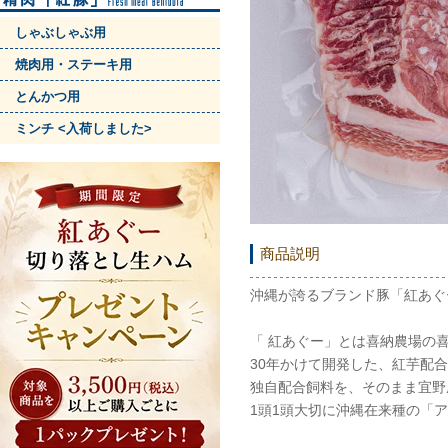
しゃぶしゃぶ用
焼肉用・ステーキ用
とんかつ用
ミンチ <入荷しました>
商品説明
沖縄が誇るブランド豚「紅あぐ
「 紅あぐー」とは喜納農場の
30年かけて開発した、紅芋配
独自配合飼料を、そのまま宜野
1頭1頭大切に沖縄在来種の「