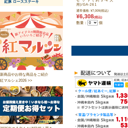
セット(約3~4人
紅豚 ロースステーキ
用)/GA-261
通常価格:
¥7,009
(税込)
¥6,308
(税込)
数量：
個
新商品やお得な商品をご紹介
紅マルシェ2026 >>