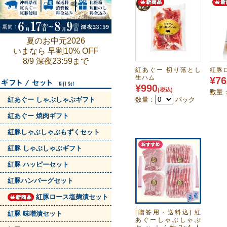
夏のお中元2026
いまなら 早割10% OFF
8/9 深夜23:59まで
紅あぐー 切り落とし
紅豚
生ハム
¥76
¥990
(税込)
数量
紅あぐー しゃぶしゃぶギフト
数量：
パック
紅あぐー 焼肉ギフト
紅豚しゃぶしゃぶもずくセット
紅豚 しゃぶしゃぶギフト
紅豚 ハッピーセット
紅豚ハンバーグセット
紅豚ロース塩麹漬セット
[贈答用・送料込] 紅
紅豚 味噌漬セット
あぐーしゃぶしゃぶ