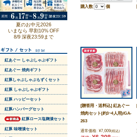
購入数
個
夏のお中元2026
いまなら 早割10% OFF
8/9 深夜23:59まで
紅あぐー しゃぶしゃぶギフト
紅あぐー 焼肉ギフト
紅豚しゃぶしゃぶもずくセット
紅豚 しゃぶしゃぶギフト
紅豚 ハッピーセット
[贈答用・送料込] 紅あぐー
紅豚ハンバーグセット
焼肉セット(約3~4人用)/GA-
紅豚ロース塩麹漬セット
263
紅豚 味噌漬セット
通常価格:
¥7,009
(税込)