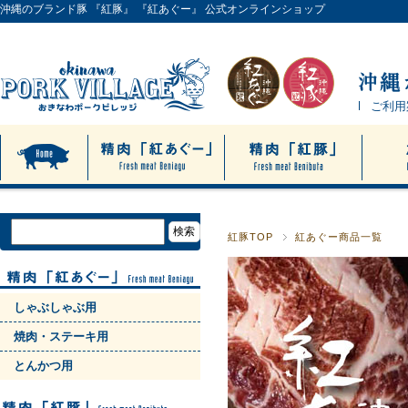
沖縄のブランド豚 『紅豚』 『紅あぐー』 公式オンラインショップ
ご利用
紅豚TOP
紅あぐー商品一覧
しゃぶしゃぶ用
焼肉・ステーキ用
とんかつ用