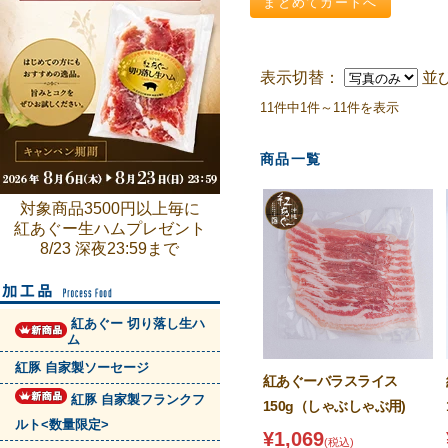
表示切替：
並
11件中1件～11件を表示
商品一覧
対象商品3500円以上毎に
紅あぐー生ハムプレゼント
8/23 深夜23:59まで
紅あぐー 切り落し生ハ
ム
紅豚 自家製ソーセージ
紅あぐーバラスライス
紅豚 自家製フランクフ
150g（しゃぶしゃぶ用)
ルト<数量限定>
¥1,069
(税込)