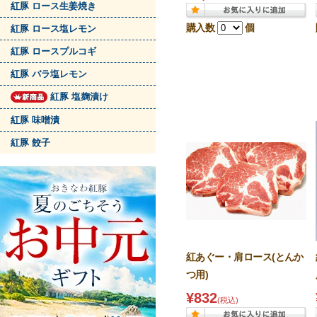
紅豚 ロース生姜焼き
購入数
個
紅豚 ロース塩レモン
紅豚 ロースプルコギ
紅豚 バラ塩レモン
紅豚 塩麹漬け
紅豚 味噌漬
紅豚 餃子
紅あぐー・肩ロース(とんか
つ用)
¥832
(税込)