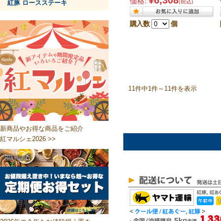
¥6,308
価格:
(税込)
紅豚 ロースステーキ
購入数
個
11件中1件～11件を表示
新商品やお得な商品をご紹介
紅マルシェ2026 >>