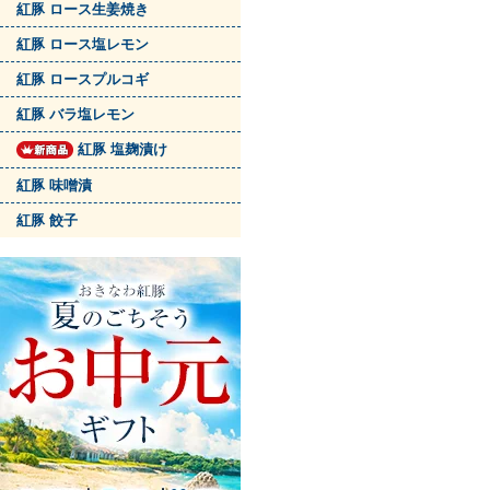
紅豚 ロース生姜焼き
紅豚 ロース塩レモン
紅豚 ロースプルコギ
紅豚 バラ塩レモン
紅豚 塩麹漬け
紅豚 味噌漬
紅豚 餃子