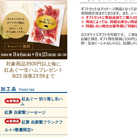
対象商品3500円以上毎に
紅あぐー生ハムプレゼント
8/23 深夜23:59まで
紅あぐー 切り落し生ハ
ム
紅豚 自家製ソーセージ
紅豚 自家製フランクフ
ルト<数量限定>