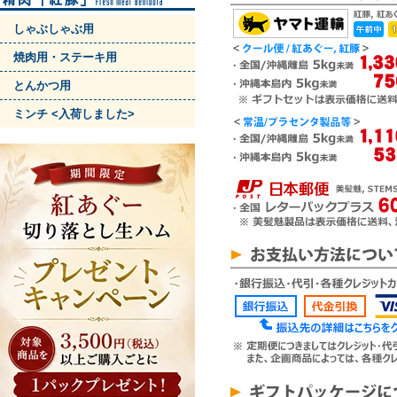
しゃぶしゃぶ用
焼肉用・ステーキ用
とんかつ用
ミンチ <入荷しました>