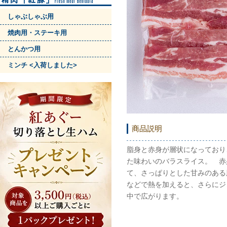
しゃぶしゃぶ用
焼肉用・ステーキ用
とんかつ用
ミンチ <入荷しました>
商品説明
脂身と赤身が層状になっており
た味わいのバラスライス。 赤
て、さっぱりとした甘みのある
などで熱を加えると、さらにジ
中で広がります。