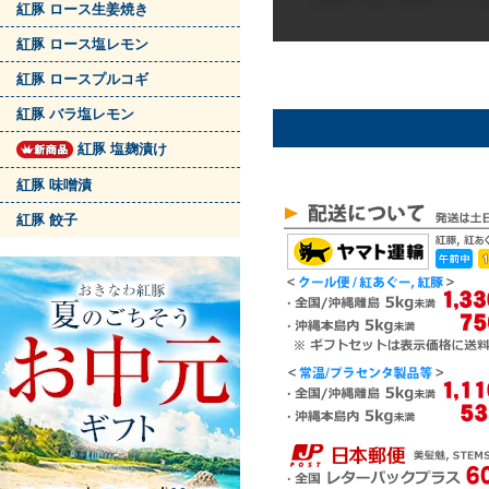
紅豚 ロース生姜焼き
紅豚 ロース塩レモン
紅豚 ロースプルコギ
紅豚 バラ塩レモン
紅豚 塩麹漬け
紅豚 味噌漬
紅豚 餃子