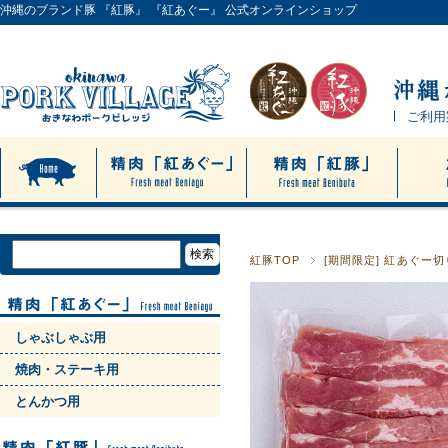
沖縄のブランド豚 『紅豚』 『紅あぐー』 公式オンラインショップ
ご利用
紅豚TOP
[期間限定] 紅あぐ
しゃぶしゃぶ用
焼肉・ステーキ用
とんかつ用