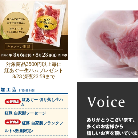
対象商品3500円以上毎に
紅あぐー生ハムプレゼント
8/23 深夜23:59まで
紅あぐー 切り落し生ハ
ム
紅豚 自家製ソーセージ
紅豚 自家製フランクフ
ルト<数量限定>