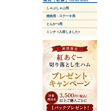
しゃぶしゃぶ用
焼肉用・ステーキ用
とんかつ用
ミンチ <入荷しました>