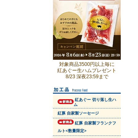
対象商品3500円以上毎に
紅あぐー生ハムプレゼント
8/23 深夜23:59まで
紅あぐー 切り落し生ハ
ム
紅豚 自家製ソーセージ
紅豚 自家製フランクフ
ルト<数量限定>