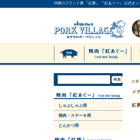
沖縄のブランド豚 『紅豚』 『紅あぐー』 公式オ
紅豚
メ
紅
しゃぶしゃぶ用
焼肉・ステーキ用
とんかつ用