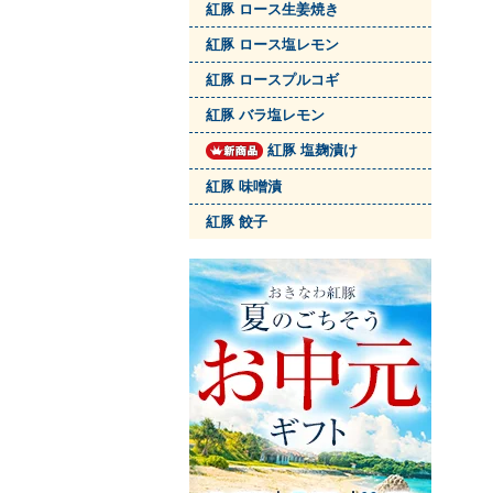
紅豚 ロース生姜焼き
紅豚 ロース塩レモン
紅豚 ロースプルコギ
紅豚 バラ塩レモン
紅豚 塩麹漬け
紅豚 味噌漬
紅豚 餃子