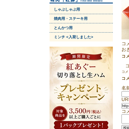
しゃぶしゃぶ用
焼肉用・ステーキ用
とんかつ用
ミンチ <入荷しました>
コメ
お
コ
コ
コメ
コ
名
UR
コ