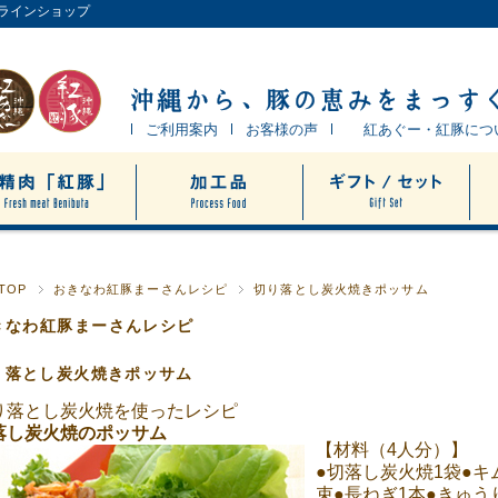
ンラインショップ
ご利用案内
お客様の声
紅あぐー・紅豚につ
TOP
おきなわ紅豚まーさんレシピ
切り落とし炭火焼きポッサム
きなわ紅豚まーさんレシピ
り落とし炭火焼きポッサム
り落とし炭火焼を使ったレシピ
落し炭火焼のポッサム
【材料（4人分）】
●切落し炭火焼1袋●キ
束●長ねぎ1本●きゅう