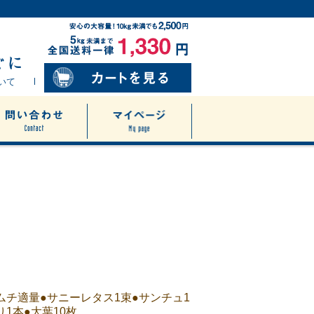
いて
ムチ適量●サニーレタス1束●サンチュ1
り1本●大葉10枚