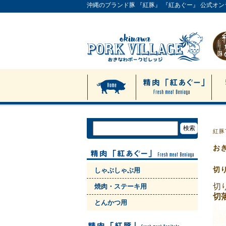
沖縄のブランド豚 『紅豚』 『紅あぐー』 公式オ
紅豚
お
切
しゃぶしゃぶ用
切
焼肉・ステーキ用
切
とんかつ用