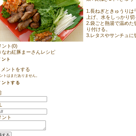
1.長ねぎときゅうり
上げ、水をしっかり切
2.袋ごと熱湯で温め
り付ける。
3.レタスやサンチュ
ント(0)
きなわ紅豚まーさんレシピ
メント
メントをする
ントはまだありません。
メントする
前
L
メント