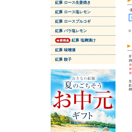
紅豚 ロース生姜焼き
紅豚 ロース塩レモン
紅豚 ロースプルコギ
紅豚 バラ塩レモン
紅豚 塩麹漬け
紅豚 味噌漬
紅豚 餃子