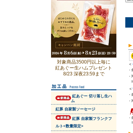
対象商品3500円以上毎に
紅あぐー生ハムプレゼント
8/23 深夜23:59まで
紅あぐー 切り落し生ハ
ム
紅豚 自家製ソーセージ
紅豚 自家製フランクフ
ルト<数量限定>